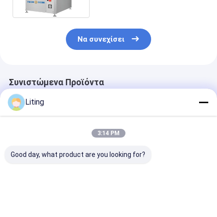
σακούλας
Να συνεχίσει
Συνιστώμενα Προϊόντα
Liting
3:14 PM
Good day, what product are you looking for?
Συμπίεση PL-1600
20-25 σακούλες/
532 Ειδικός
Σκουπιδοσκέπανο
μίνου GD8-300SF
συλλέκτης σκ
380V 50Hz 1.5KW Για
Πλήρως αυτόματη
380V, 50Hz, 2
Βιομηχανικά
μηχανή
περιστροφής
Καλύτερη τιμή
Καλύτερη τιμή
Καλύτερη 