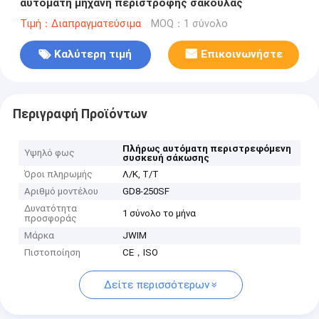
αυτόματη μηχανή περιστροφής σακούλας
Τιμή：Διαπραγματεύσιμα
MOQ：1 σύνολο
Καλύτερη τιμή
Επικοινωνήστε
Περιγραφή Προϊόντων
Πλήρως αυτόματη περιστρεφόμενη
Υψηλό φως
συσκευή σάκωσης
Όροι πληρωμής
Λ/Κ, Τ/Τ
Αριθμό μοντέλου
GD8-250SF
Δυνατότητα
1 σύνολο το μήνα
προσφοράς
Μάρκα
JWIM
Πιστοποίηση
CE，ISO
Δείτε περισσότερων