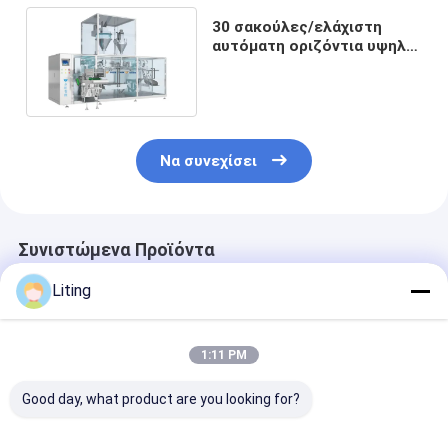
30 σακούλες/ελάχιστη
αυτόματη οριζόντια υψηλή
ακρίβεια μηχανών
συσκευασίας σακουλών
Να συνεχίσει
Συνιστώμενα Προϊόντα
Liting
1:11 PM
Good day, what product are you looking for?
μηχανή
γεμίζοντας και
Γεμίζοντας κα