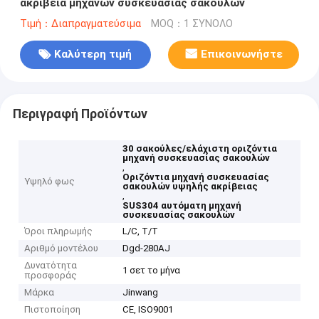
ακρίβεια μηχανών συσκευασίας σακουλών
Τιμή：Διαπραγματεύσιμα
MOQ：1 ΣΥΝΟΛΟ
Καλύτερη τιμή
Επικοινωνήστε
Περιγραφή Προϊόντων
30 σακούλες/ελάχιστη οριζόντια
μηχανή συσκευασίας σακουλών
,
Οριζόντια μηχανή συσκευασίας
Υψηλό φως
σακουλών υψηλής ακρίβειας
,
SUS304 αυτόματη μηχανή
συσκευασίας σακουλών
Όροι πληρωμής
L/C, T/T
Αριθμό μοντέλου
Dgd-280AJ
Δυνατότητα
1 σετ το μήνα
προσφοράς
Μάρκα
Jinwang
Πιστοποίηση
CE, ISO9001