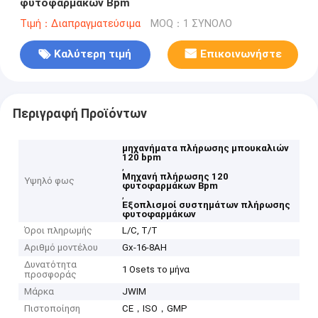
φυτοφαρμάκων Bpm
Τιμή：Διαπραγματεύσιμα
MOQ：1 ΣΥΝΟΛΟ
Καλύτερη τιμή
Επικοινωνήστε
Περιγραφή Προϊόντων
μηχανήματα πλήρωσης μπουκαλιών
120 bpm
,
Μηχανή πλήρωσης 120
Υψηλό φως
φυτοφαρμάκων Bpm
,
Εξοπλισμοί συστημάτων πλήρωσης
φυτοφαρμάκων
Όροι πληρωμής
L/C, T/T
Αριθμό μοντέλου
Gx-16-8AH
Δυνατότητα
1 Osets το μήνα
προσφοράς
Μάρκα
JWIM
Πιστοποίηση
CE，ISO，GMP