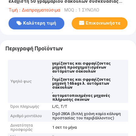
ελάχιστη 50 γραμμαρίου σακουλών συσκευασίας
μηχανή προσχηματισμένων αυτόματων σακουλών
Τιμή：Διαπραγματεύσιμα
MOQ：1 ΣΥΝΟΛΟ
Καλύτερη τιμή
Επικοινωνήστε
Περιγραφή Προϊόντων
γεμίζοντας και σφραγίζοντας
μηχανή προσχηματισμένων
αυτόματων σακουλών
,
Γεμίζοντας και σφραγίζοντας
Υψηλό φως
μηχανή 16bags λ. αυτόματων
σακουλών
,
αυτοματοποιημένες μηχανές
πλήρωσης σκονών
Όροι πληρωμής
L/C, T/T
Dgd-280A (διπλή χοάνη καμία κάλυψη
Αριθμό μοντέλου
προστασίας του περιβάλλοντος)
Δυνατότητα
1 σετ το μήνα
προσφοράς