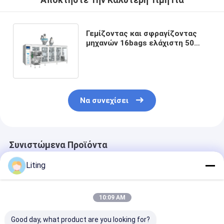
Αποκτήστε Την Καλύτερη Τιμή Για
Γεμίζοντας και σφραγίζοντας
μηχανών 16bags ελάχιστη 50
γραμμαρίου σακουλών
συσκευασίας μηχανή
προσχηματισμένων αυτόματων
σακουλών
Να συνεχίσει
Συνιστώμενα Προϊόντα
Liting
10:09 AM
Good day, what product are you looking for?