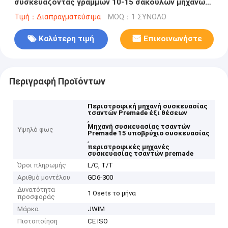
συσκευάζοντας γραμμών 10-15 σακουλών μηχανών
συσκευασίας τσαντών Premade έξι θέσεων
Τιμή：Διαπραγματεύσιμα
MOQ：1 ΣΥΝΟΛΟ
Καλύτερη τιμή
Επικοινωνήστε
Περιγραφή Προϊόντων
Περιστροφική μηχανή συσκευασίας
τσαντών Premade έξι θέσεων
,
Μηχανή συσκευασίας τσαντών
Υψηλό φως
Premade 15 υποβρύχιο συσκευασίας
,
περιστροφικές μηχανές
συσκευασίας τσαντών premade
Όροι πληρωμής
L/C, T/T
Αριθμό μοντέλου
GD6-300
Δυνατότητα
1 Osets το μήνα
προσφοράς
Μάρκα
JWIM
Πιστοποίηση
CE ISO