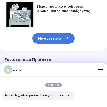
Περιστροφικό υποβρύχιο
συσκευασίας συσκευάζοντας
γραμμών 10-15 σακουλών μηχανών
συσκευασίας τσαντών Premade έξι
θέσεων
Να συνεχίσει
Συνιστώμενα Προϊόντα
Liting
4:45 PM
Good day, what product are you looking for?
Συμπίεση PL-1600
20-25 σακούλες/
20-25 σακούλ