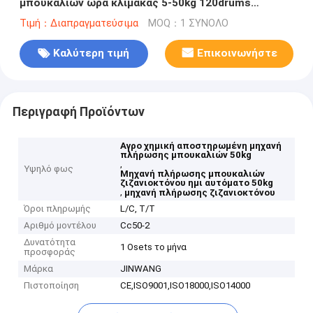
μπουκαλιών ώρα κλίμακας 5-50kg 120drums
γεμίζοντας μηχανών ημι αυτόματη
Τιμή：Διαπραγματεύσιμα
MOQ：1 ΣΥΝΟΛΟ
Καλύτερη τιμή
Επικοινωνήστε
Περιγραφή Προϊόντων
Αγρο χημική αποστηρωμένη μηχανή
πλήρωσης μπουκαλιών 50kg
,
Υψηλό φως
Μηχανή πλήρωσης μπουκαλιών
ζιζανιοκτόνου ημι αυτόματο 50kg
,
μηχανή πλήρωσης ζιζανιοκτόνου
Όροι πληρωμής
L/C, T/T
Αριθμό μοντέλου
Cc50-2
Δυνατότητα
1 Osets το μήνα
προσφοράς
Μάρκα
JINWANG
Πιστοποίηση
CE,ISO9001,ISO18000,ISO14000