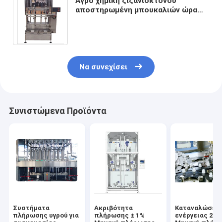
Αγρο χημική ζιζανιοκτόνου
αποστηρωμένη μπουκαλιών ώρα
κλίμακας 5-50kg 120drums
γεμίζοντας μηχανών ημι αυτόματη
Να συνεχίσει
Συνιστώμενα Προϊόντα
Συστήματα
Ακριβότητα
Καταναλώσει
πλήρωσης υγρού για
πλήρωσης ± 1%
ενέργειας 2K