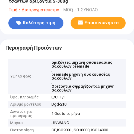
τσαντών οριζόντια 5-300g
Τιμή：Διαπραγματεύσιμα
MOQ：1 ΣΥΝΟΛΟ
Καλύτερη τιμή
Επικοινωνήστε
Περιγραφή Προϊόντων
οριζόντια μηχανή συσκευασίας
σακουλών premade
,
premade μηχανή συσκευασίας
Υψηλό φως
σακουλών
,
Οριζόντια σφραγίζοντας μηχανή
σακουλών
Όροι πληρωμής
L/C, T/T
Αριθμό μοντέλου
Dgd-210
Δυνατότητα
1 Osets το μήνα
προσφοράς
Μάρκα
JINWANG
Πιστοποίηση
CE,ISO9001,ISO18000, ISO14000