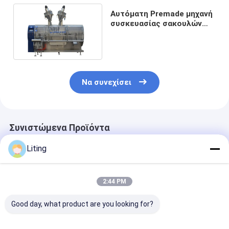
Αυτόματη Premade μηχανή
συσκευασίας σακουλών
τσαντών οριζόντια 5-300g
Να συνεχίσει
Συνιστώμενα Προϊόντα
Liting
2:44 PM
Good day, what product are you looking for?
Γεωργική χημική
Γεωργική Χημική
Dxd-180D αυτ