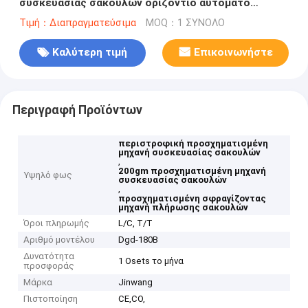
συσκευασίας σακουλών οριζόντιο αυτόματο
50bags λ.
Τιμή：Διαπραγματεύσιμα
MOQ：1 ΣΥΝΟΛΟ
Καλύτερη τιμή
Επικοινωνήστε
Περιγραφή Προϊόντων
περιστροφική προσχηματισμένη
μηχανή συσκευασίας σακουλών
,
200gm προσχηματισμένη μηχανή
Υψηλό φως
συσκευασίας σακουλών
,
προσχηματισμένη σφραγίζοντας
μηχανή πλήρωσης σακουλών
Όροι πληρωμής
L/C, T/T
Αριθμό μοντέλου
Dgd-180B
Δυνατότητα
1 Osets το μήνα
προσφοράς
Μάρκα
Jinwang
Πιστοποίηση
CE,CO,