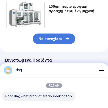
200gm περιστροφική
προσχηματισμένη μηχανή
συσκευασίας σακουλών
οριζόντιο αυτόματο 50bags
λ.
Να συνεχίσει
Συνιστώμενα Προϊόντα
Liting
7:25 AM
Good day, what product are you looking for?
Συμπίεση PL-1600
20-25 σακούλες/
20-25 σακούλ