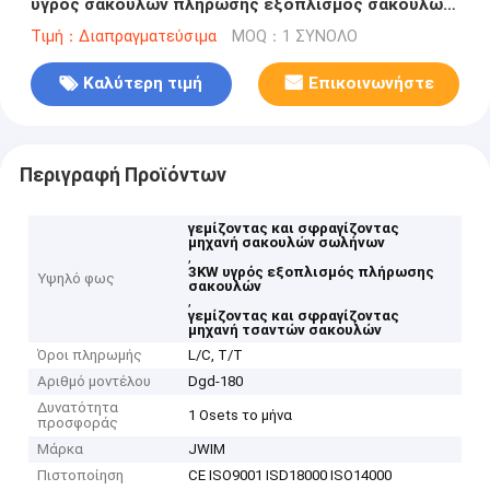
υγρός σακουλών πλήρωσης εξοπλισμός σακουλών
σωλήνων 3KW
Τιμή：Διαπραγματεύσιμα
MOQ：1 ΣΥΝΟΛΟ
Καλύτερη τιμή
Επικοινωνήστε
Περιγραφή Προϊόντων
γεμίζοντας και σφραγίζοντας
μηχανή σακουλών σωλήνων
,
3KW υγρός εξοπλισμός πλήρωσης
Υψηλό φως
σακουλών
,
γεμίζοντας και σφραγίζοντας
μηχανή τσαντών σακουλών
Όροι πληρωμής
L/C, T/T
Αριθμό μοντέλου
Dgd-180
Δυνατότητα
1 Osets το μήνα
προσφοράς
Μάρκα
JWIM
Πιστοποίηση
CE ISO9001 ISD18000 ISO14000