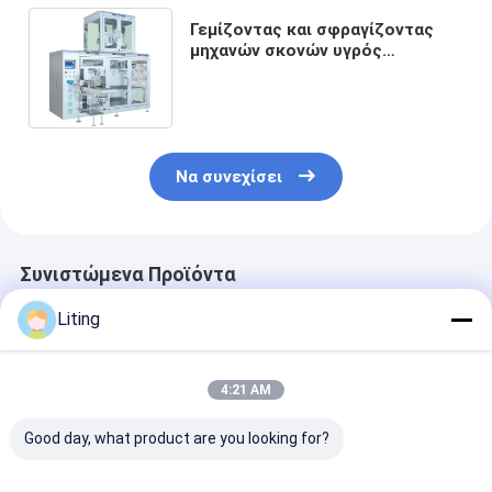
Γεμίζοντας και σφραγίζοντας
μηχανών σκονών υγρός
σακουλών πλήρωσης
εξοπλισμός σακουλών σωλήνων
3KW
Να συνεχίσει
Συνιστώμενα Προϊόντα
Liting
4:21 AM
Good day, what product are you looking for?
Μηχανή
Αυτοματοποιημένη
Στερεά