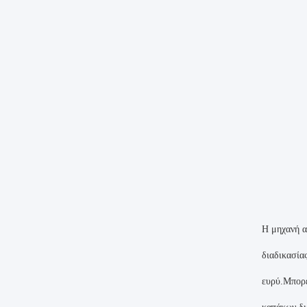
Η μηχανή α
διαδικασία
ευρύ.Μπορε