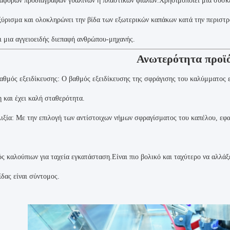
αφόρων προδιαγραφών γυάλινων ή πλαστικών φιάλων.Χρησιμοποιεί μια συσκε
ξύρισμα και ολοκληρώνει την βίδα των εξωτερικών καπάκων κατά την περιστ
ει μια αγγειοειδής διεπαφή ανθρώπου-μηχανής.
Ανωτερότητα προϊ
θμός εξειδίκευσης: Ο βαθμός εξειδίκευσης της σφράγισης του καλύμματος εί
η και έχει καλή σταθερότητα.
ιξία: Με την επιλογή των αντίστοιχων νήμων σφραγίσματος του καπέλου, εφα
ς καλούπιων για ταχεία εγκατάσταση.Είναι πιο βολικό και ταχύτερο να αλλάξ
ίδας είναι σύντομος.