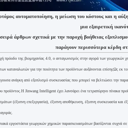
οτόμος αυτοματοποίηση, η μείωση του κόστους και η αύξ
μια εξαιρετική ικανό
σειρά άρθρων σχετικά με την παροχή βοήθειας εξοπλισμού
παράγουν περισσότερα κέρδη σ
χή πρόοδο της βιομηχανίας 4.0, ο ανταγωνισμός στην αγορά των γεωργικών χη
 των καταναλωτών για την ποιότητα των προϊόντων αυξάνονται επίσηςΩς εκ το
είγουσα ανάγκη από εξοπλισμό συσκευασίας που μπορεί να βελτιώσει την παρα
ου προϊόντος.Η Jinwang Intelligent έχει λανσάρει ένα τετραπύρηνο πίνακα προ
μάτων (έξυπνη επεξεργασία), έξυπνη αποθήκευση, έξυπνη συσκευασία και έξυ
 αγοράς.
ιακά εργοστάσια γεωργικών χημικών παρασκευασμάτων βασίζονται συχνά σε μ