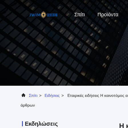
Σπίτι
Προϊόντα
Σπίτι
>
Ειδήσεις
>
Εταιρικές ειδήσεις Η καινοτόμος
άρθρων
Εκδηλώσεις
Η 