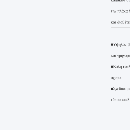
καπάκων δι
την πλάκα 
και διαθέτ
■Υψηλός βα
και γρήγορ
■Καλή ευελ
άχυρο.
■Σχεδιασμό
τύπου φιαλ