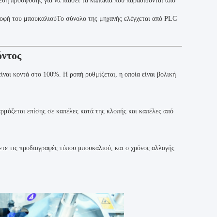
υή πρόσφυσης για να πιάσει τα καπάκια που παραδίδονται από
ροφή του μπουκαλιούΤο σύνολο της μηχανής ελέγχεται από PLC
όντος
ναι κοντά στο 100%. Η ροπή ρυθμίζεται, η οποία είναι βολική
ρμόζεται επίσης σε καπέλες κατά της κλοπής και καπέλες από
ετε τις προδιαγραφές τύπου μπουκαλιού, και ο χρόνος αλλαγής